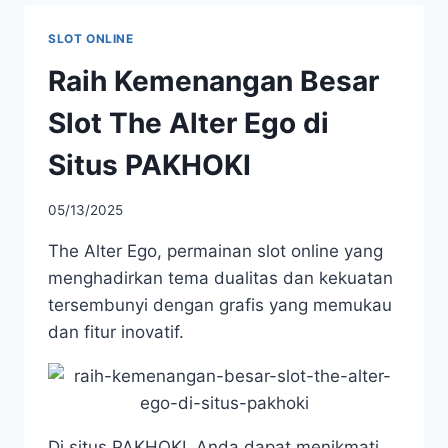
SLOT ONLINE
Raih Kemenangan Besar
Slot The Alter Ego di
Situs PAKHOKI
05/13/2025
The Alter Ego, permainan slot online yang
menghadirkan tema dualitas dan kekuatan
tersembunyi dengan grafis yang memukau
dan fitur inovatif.
Di situs PAKHOKI, Anda dapat menikmati