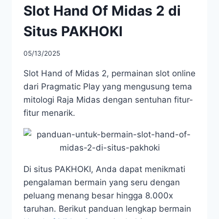
Slot Hand Of Midas 2 di
Situs PAKHOKI
05/13/2025
Slot Hand of Midas 2, permainan slot online
dari Pragmatic Play yang mengusung tema
mitologi Raja Midas dengan sentuhan fitur-
fitur menarik.
Di situs PAKHOKI, Anda dapat menikmati
pengalaman bermain yang seru dengan
peluang menang besar hingga 8.000x
taruhan. Berikut panduan lengkap bermain