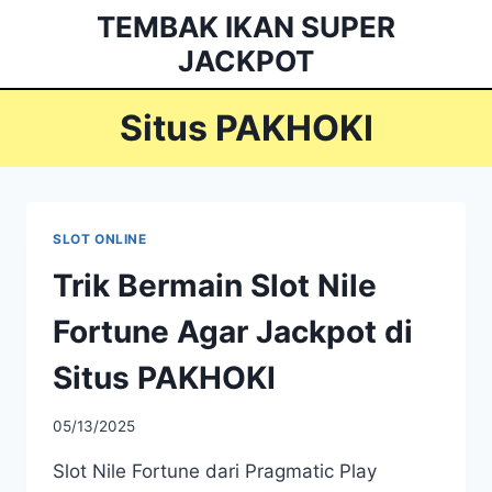
Skip
TEMBAK IKAN SUPER
to
JACKPOT
content
Situs PAKHOKI
SLOT ONLINE
Trik Bermain Slot Nile
Fortune Agar Jackpot di
Situs PAKHOKI
05/13/2025
Slot Nile Fortune dari Pragmatic Play