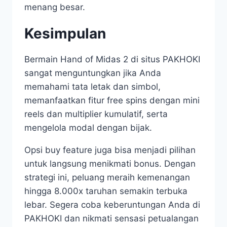
menang besar.
Kesimpulan
Bermain Hand of Midas 2 di situs PAKHOKI
sangat menguntungkan jika Anda
memahami tata letak dan simbol,
memanfaatkan fitur free spins dengan mini
reels dan multiplier kumulatif, serta
mengelola modal dengan bijak.
Opsi buy feature juga bisa menjadi pilihan
untuk langsung menikmati bonus. Dengan
strategi ini, peluang meraih kemenangan
hingga 8.000x taruhan semakin terbuka
lebar. Segera coba keberuntungan Anda di
PAKHOKI dan nikmati sensasi petualangan