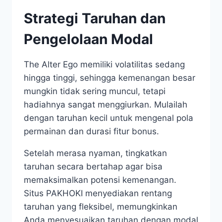
Strategi Taruhan dan
Pengelolaan Modal
The Alter Ego memiliki volatilitas sedang
hingga tinggi, sehingga kemenangan besar
mungkin tidak sering muncul, tetapi
hadiahnya sangat menggiurkan. Mulailah
dengan taruhan kecil untuk mengenal pola
permainan dan durasi fitur bonus.
Setelah merasa nyaman, tingkatkan
taruhan secara bertahap agar bisa
memaksimalkan potensi kemenangan.
Situs PAKHOKI menyediakan rentang
taruhan yang fleksibel, memungkinkan
Anda menyesuaikan taruhan dengan modal