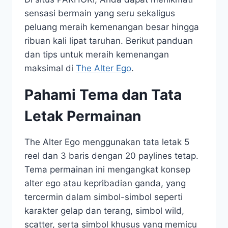
sensasi bermain yang seru sekaligus
peluang meraih kemenangan besar hingga
ribuan kali lipat taruhan. Berikut panduan
dan tips untuk meraih kemenangan
maksimal di
The Alter Ego
.
Pahami Tema dan Tata
Letak Permainan
The Alter Ego menggunakan tata letak 5
reel dan 3 baris dengan 20 paylines tetap.
Tema permainan ini mengangkat konsep
alter ego atau kepribadian ganda, yang
tercermin dalam simbol-simbol seperti
karakter gelap dan terang, simbol wild,
scatter, serta simbol khusus yang memicu