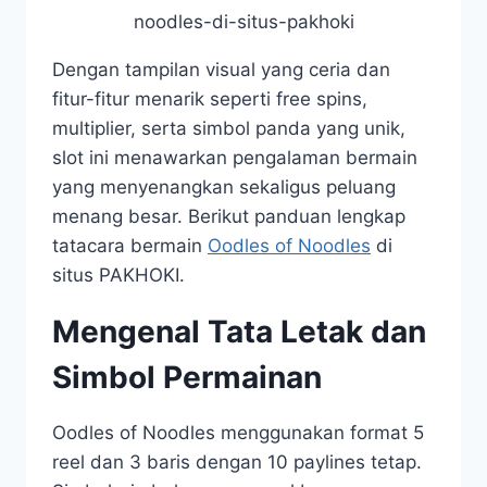
Dengan tampilan visual yang ceria dan
fitur-fitur menarik seperti free spins,
multiplier, serta simbol panda yang unik,
slot ini menawarkan pengalaman bermain
yang menyenangkan sekaligus peluang
menang besar. Berikut panduan lengkap
tatacara bermain
Oodles of Noodles
di
situs PAKHOKI.
Mengenal Tata Letak dan
Simbol Permainan
Oodles of Noodles menggunakan format 5
reel dan 3 baris dengan 10 paylines tetap.