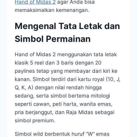
Hand of Midas 2
agar Anda bisa
memaksimalkan kemenangan.
Mengenal Tata Letak dan
Simbol Permainan
Hand of Midas 2 menggunakan tata letak
klasik 5 reel dan 3 baris dengan 20
paylines tetap yang membayar dari kiri ke
kanan. Simbol terdiri dari kartu royal (10, J,
Q, K, A) dengan nilai rendah hingga
sedang, serta simbol bertema mitologi
seperti cawan, peti harta, wanita emas,
pria berjanggut, dan Raja Midas sebagai
simbol premium.
Simbol wild berbentuk huruf “W” emas