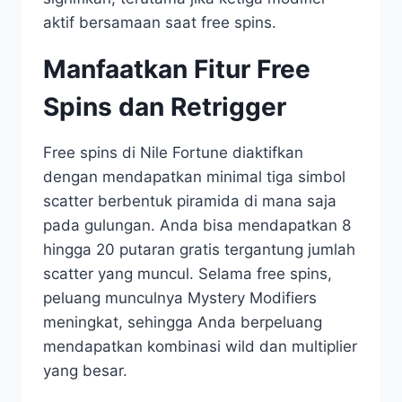
aktif bersamaan saat free spins.
Manfaatkan Fitur Free
Spins dan Retrigger
Free spins di Nile Fortune diaktifkan
dengan mendapatkan minimal tiga simbol
scatter berbentuk piramida di mana saja
pada gulungan. Anda bisa mendapatkan 8
hingga 20 putaran gratis tergantung jumlah
scatter yang muncul. Selama free spins,
peluang munculnya Mystery Modifiers
meningkat, sehingga Anda berpeluang
mendapatkan kombinasi wild dan multiplier
yang besar.