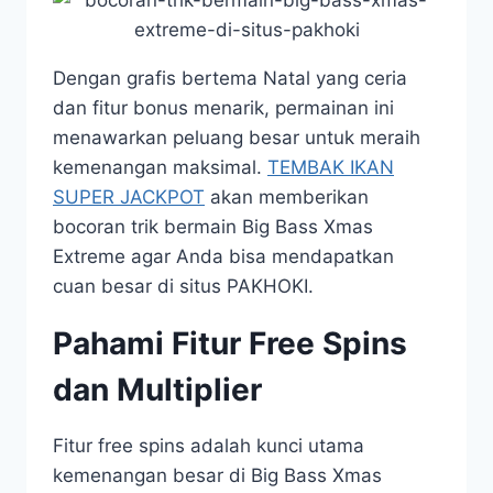
Dengan grafis bertema Natal yang ceria
dan fitur bonus menarik, permainan ini
menawarkan peluang besar untuk meraih
kemenangan maksimal.
TEMBAK IKAN
SUPER JACKPOT
akan memberikan
bocoran trik bermain Big Bass Xmas
Extreme agar Anda bisa mendapatkan
cuan besar di situs PAKHOKI.
Pahami Fitur Free Spins
dan Multiplier
Fitur free spins adalah kunci utama
kemenangan besar di Big Bass Xmas