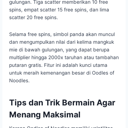
gulungan. Tiga scatter memberikan 10 free
spins, empat scatter 15 free spins, dan lima
scatter 20 free spins.
Selama free spins, simbol panda akan muncul
dan mengumpulkan nilai dari kelima mangkuk
mie di bawah gulungan, yang dapat berupa
multiplier hingga 2000x taruhan atau tambahan
putaran gratis. Fitur ini adalah kunci utama
untuk meraih kemenangan besar di Oodles of
Noodles.
Tips dan Trik Bermain Agar
Menang Maksimal