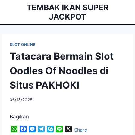
Skip
TEMBAK IKAN SUPER
to
JACKPOT
content
SLOT ONLINE
Tatacara Bermain Slot
Oodles Of Noodles di
Situs PAKHOKI
By
05/13/2025
admindaily
Bagikan
W
F
M
T
S
L
X
Share