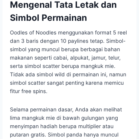
Mengenal Tata Letak dan
Simbol Permainan
Oodles of Noodles menggunakan format 5 reel
dan 3 baris dengan 10 paylines tetap. Simbol-
simbol yang muncul berupa berbagai bahan
makanan seperti cabai, alpukat, jamur, telur,
serta simbol scatter berupa mangkuk mie.
Tidak ada simbol wild di permainan ini, namun
simbol scatter sangat penting karena memicu
fitur free spins.
Selama permainan dasar, Anda akan melihat
lima mangkuk mie di bawah gulungan yang
menyimpan hadiah berupa multiplier atau
putaran gratis. Simbol panda hanya muncul