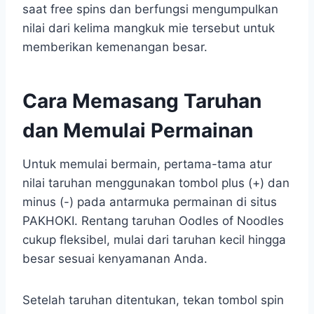
saat free spins dan berfungsi mengumpulkan
nilai dari kelima mangkuk mie tersebut untuk
memberikan kemenangan besar.
Cara Memasang Taruhan
dan Memulai Permainan
Untuk memulai bermain, pertama-tama atur
nilai taruhan menggunakan tombol plus (+) dan
minus (-) pada antarmuka permainan di situs
PAKHOKI. Rentang taruhan Oodles of Noodles
cukup fleksibel, mulai dari taruhan kecil hingga
besar sesuai kenyamanan Anda.
Setelah taruhan ditentukan, tekan tombol spin