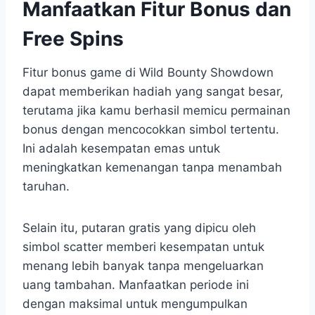
Manfaatkan Fitur Bonus dan
Free Spins
Fitur bonus game di Wild Bounty Showdown
dapat memberikan hadiah yang sangat besar,
terutama jika kamu berhasil memicu permainan
bonus dengan mencocokkan simbol tertentu.
Ini adalah kesempatan emas untuk
meningkatkan kemenangan tanpa menambah
taruhan.
Selain itu, putaran gratis yang dipicu oleh
simbol scatter memberi kesempatan untuk
menang lebih banyak tanpa mengeluarkan
uang tambahan. Manfaatkan periode ini
dengan maksimal untuk mengumpulkan