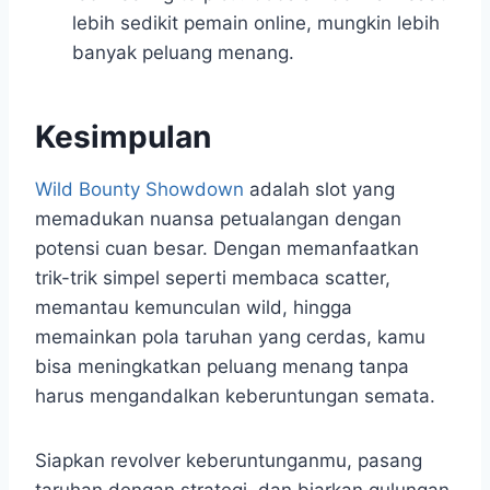
lebih sedikit pemain online, mungkin lebih
banyak peluang menang.
Kesimpulan
Wild Bounty Showdown
adalah slot yang
memadukan nuansa petualangan dengan
potensi cuan besar. Dengan memanfaatkan
trik-trik simpel seperti membaca scatter,
memantau kemunculan wild, hingga
memainkan pola taruhan yang cerdas, kamu
bisa meningkatkan peluang menang tanpa
harus mengandalkan keberuntungan semata.
Siapkan revolver keberuntunganmu, pasang