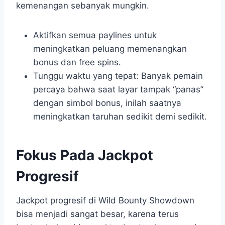
kemenangan sebanyak mungkin.
Aktifkan semua paylines untuk
meningkatkan peluang memenangkan
bonus dan free spins.
Tunggu waktu yang tepat: Banyak pemain
percaya bahwa saat layar tampak “panas”
dengan simbol bonus, inilah saatnya
meningkatkan taruhan sedikit demi sedikit.
Fokus Pada Jackpot
Progresif
Jackpot progresif di Wild Bounty Showdown
bisa menjadi sangat besar, karena terus