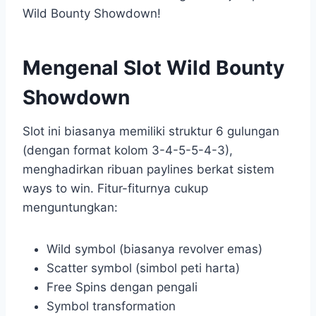
Wild Bounty Showdown!
Mengenal Slot Wild Bounty
Showdown
Slot ini biasanya memiliki struktur 6 gulungan
(dengan format kolom 3-4-5-5-4-3),
menghadirkan ribuan paylines berkat sistem
ways to win. Fitur-fiturnya cukup
menguntungkan:
Wild symbol (biasanya revolver emas)
Scatter symbol (simbol peti harta)
Free Spins dengan pengali
Symbol transformation