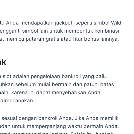
u Anda mendapatkan jackpot, seperti simbol Wild
pengganti simbol lain untuk membentuk kombinasi
 memicu putaran gratis atau fitur bonus lainnya.
ak
 slot adalah pengelolaan bankroll yang baik.
uhkan sebelum mulai bermain dan patuhi batas
main, karena ini dapat menyebabkan Anda
 direncanakan.
sesuai dengan bankroll Anda. Jika Anda memiliki
 rendah untuk memperpanjang waktu bermain Anda.