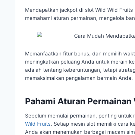
h
a
e
e
k
i
a
c
s
l
y
n
Mendapatkan jackpot di slot Wild Wild Frui
t
e
s
e
p
e
memahami aturan permainan, mengelola bankr
s
b
e
g
e
A
o
n
r
p
o
g
a
p
k
e
m
r
Memanfaatkan fitur bonus, dan memilih wakt
meningkatkan peluang Anda untuk meraih ke
adalah tentang keberuntungan, tetapi strat
memaksimalkan pengalaman bermain Anda.
Pahami Aturan Permainan W
Sebelum memulai permainan, penting untuk 
Wild Fruits
. Setiap mesin slot memiliki cara k
Anda akan menemukan berbagai macam simbol