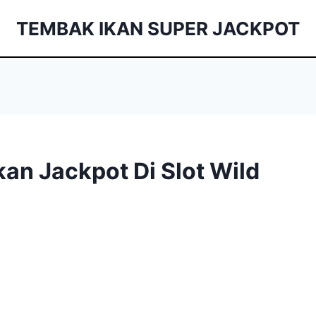
TEMBAK IKAN SUPER JACKPOT
n Jackpot Di Slot Wild