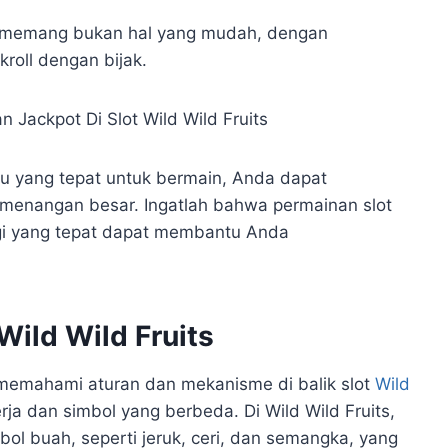
ts memang bukan hal yang mudah, dengan
oll dengan bijak.
u yang tepat untuk bermain, Anda dapat
menangan besar. Ingatlah bahwa permainan slot
egi yang tepat dapat membantu Anda
ild Wild Fruits
memahami aturan dan mekanisme di balik slot
Wild
erja dan simbol yang berbeda. Di Wild Wild Fruits,
 buah, seperti jeruk, ceri, dan semangka, yang