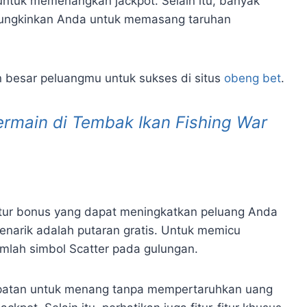
ntuk memenangkan jackpot. Selain itu, banyak
emungkinkan Anda untuk memasang taruhan
besar peluangmu untuk sukses di situs
obeng bet
.
rmain di Tembak Ikan Fishing War
fitur bonus yang dapat meningkatkan peluang Anda
menarik adalah putaran gratis. Untuk memicu
umlah simbol Scatter pada gulungan.
mpatan untuk menang tanpa mempertaruhkan uang