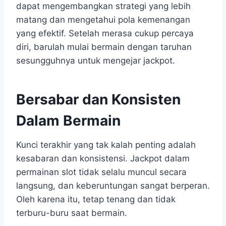
dapat mengembangkan strategi yang lebih
matang dan mengetahui pola kemenangan
yang efektif. Setelah merasa cukup percaya
diri, barulah mulai bermain dengan taruhan
sesungguhnya untuk mengejar jackpot.
Bersabar dan Konsisten
Dalam Bermain
Kunci terakhir yang tak kalah penting adalah
kesabaran dan konsistensi. Jackpot dalam
permainan slot tidak selalu muncul secara
langsung, dan keberuntungan sangat berperan.
Oleh karena itu, tetap tenang dan tidak
terburu-buru saat bermain.