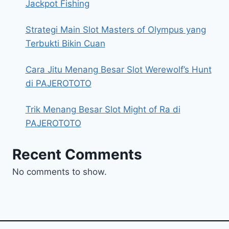
Jackpot Fishing
Strategi Main Slot Masters of Olympus yang
Terbukti Bikin Cuan
Cara Jitu Menang Besar Slot Werewolf’s Hunt
di PAJEROTOTO
Trik Menang Besar Slot Might of Ra di
PAJEROTOTO
Recent Comments
No comments to show.