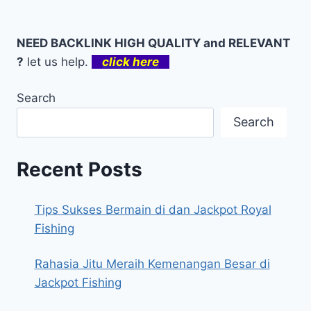
NEED BACKLINK HIGH QUALITY and RELEVANT
?
let us help.
click here
Search
Search
Recent Posts
Tips Sukses Bermain di dan Jackpot Royal
Fishing
Rahasia Jitu Meraih Kemenangan Besar di
Jackpot Fishing