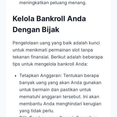
meningkatkan peluang menang.
Kelola Bankroll Anda
Dengan Bijak
Pengelolaan uang yang baik adalah kunci
untuk menikmati permainan slot tanpa
tekanan finansial. Berikut adalah beberapa
tips untuk mengelola bankroll Anda:
Tetapkan Anggaran: Tentukan berapa
banyak uang yang akan Anda gunakan
untuk bermain dan pastikan untuk
mematuhi anggaran tersebut. Ini akan
membantu Anda menghindari kerugian
yang tidak perlu.