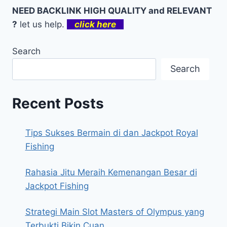
NEED BACKLINK HIGH QUALITY and RELEVANT
?
let us help.
click here
Search
Search
Recent Posts
Tips Sukses Bermain di dan Jackpot Royal
Fishing
Rahasia Jitu Meraih Kemenangan Besar di
Jackpot Fishing
Strategi Main Slot Masters of Olympus yang
Terbukti Bikin Cuan