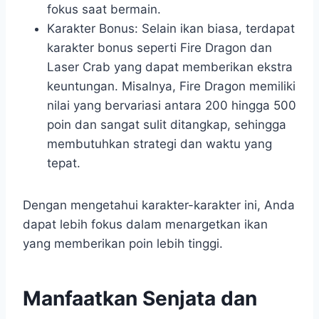
fokus saat bermain.
Karakter Bonus: Selain ikan biasa, terdapat
karakter bonus seperti Fire Dragon dan
Laser Crab yang dapat memberikan ekstra
keuntungan. Misalnya, Fire Dragon memiliki
nilai yang bervariasi antara 200 hingga 500
poin dan sangat sulit ditangkap, sehingga
membutuhkan strategi dan waktu yang
tepat.
Dengan mengetahui karakter-karakter ini, Anda
dapat lebih fokus dalam menargetkan ikan
yang memberikan poin lebih tinggi.
Manfaatkan Senjata dan