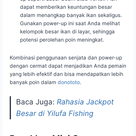
dapat memberikan keuntungan besar
dalam menangkap banyak ikan sekaligus.
Gunakan power-up ini saat Anda melihat
kelompok besar ikan di layar, sehingga
potensi perolehan poin meningkat.
Kombinasi penggunaan senjata dan power-up
dengan cermat dapat menjadikan Anda pemain
yang lebih efektif dan bisa mendapatkan lebih
banyak poin dalam
donototo
.
Baca Juga:
Rahasia Jackpot
Besar di Yilufa Fishing