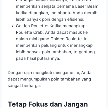
memberikan senjata bernama Laser Beam
ketika ditangkap, membantu Anda meraih
lebih banyak poin dengan efisiensi.
Golden Roulette: Ketika menangkap
Roulette Crab, Anda dapat masuk ke
dalam mini game Golden Roulette. Ini
memberikan peluang untuk menangkap
lebih banyak poin tambahan, tergantung
pada hasil putarannya.
Dengan rajin mengikuti mini game ini, Anda
dapat mengumpulkan poin tambahan yang
sangat berharga.
Tetap Fokus dan Jangan