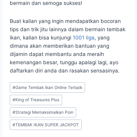
bermain dan semoga sukses!
Buat kalian yang ingin mendapatkan bocoran
tips dan trik jitu lainnya dalam bermain tembak
ikan, kalian bisa kunjungi
1001 liga
, yang
dimana akan memberikan bantuan yang
dijamin dapat membantu anda meraih
kemenangan besar, tunggu apalagi lagi, ayo
daftarkan diri anda dan rasakan sensasinya.
Post
#
Game Tembak Ikan Online Terbaik
Tags:
#
King of Treasures Plus
#
Strategi Memaksimalkan Poin
#
TEMBAK IKAN SUPER JACKPOT