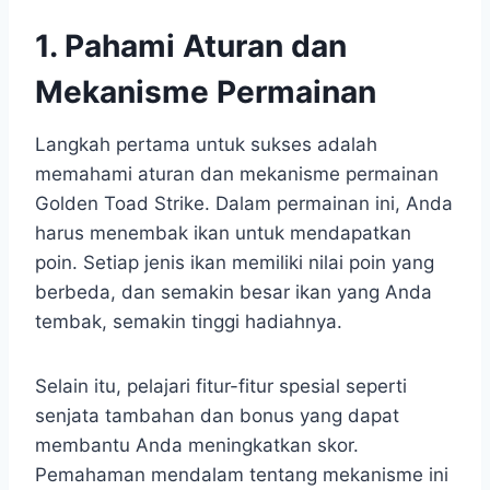
1. Pahami Aturan dan
Mekanisme Permainan
Langkah pertama untuk sukses adalah
memahami aturan dan mekanisme permainan
Golden Toad Strike. Dalam permainan ini, Anda
harus menembak ikan untuk mendapatkan
poin. Setiap jenis ikan memiliki nilai poin yang
berbeda, dan semakin besar ikan yang Anda
tembak, semakin tinggi hadiahnya.
Selain itu, pelajari fitur-fitur spesial seperti
senjata tambahan dan bonus yang dapat
membantu Anda meningkatkan skor.
Pemahaman mendalam tentang mekanisme ini