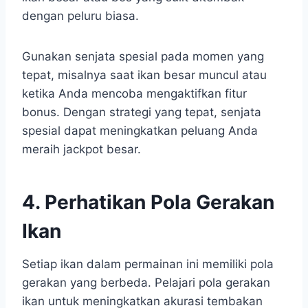
dengan peluru biasa.
Gunakan senjata spesial pada momen yang
tepat, misalnya saat ikan besar muncul atau
ketika Anda mencoba mengaktifkan fitur
bonus. Dengan strategi yang tepat, senjata
spesial dapat meningkatkan peluang Anda
meraih jackpot besar.
4. Perhatikan Pola Gerakan
Ikan
Setiap ikan dalam permainan ini memiliki pola
gerakan yang berbeda. Pelajari pola gerakan
ikan untuk meningkatkan akurasi tembakan