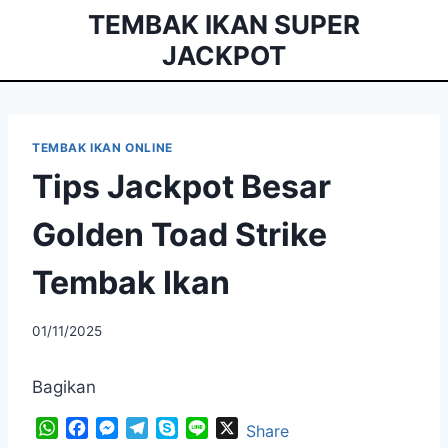
Skip
TEMBAK IKAN SUPER
to
JACKPOT
content
TEMBAK IKAN ONLINE
Tips Jackpot Besar
Golden Toad Strike
Tembak Ikan
By
01/11/2025
admindaily
Bagikan
W
F
M
T
S
L
X
Share