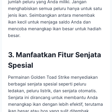
jumlah peluru yang Anda miliki. Jangan
menghabiskan semua peluru hanya untuk satu
jenis ikan. Seimbangkan antara menembak
ikan kecil untuk menjaga saldo Anda dan
mencoba menangkap ikan besar untuk hadiah
besar.
3. Manfaatkan Fitur Senjata
Spesial
Permainan Golden Toad Strike menyediakan
berbagai senjata spesial seperti peluru
ledakan, peluru listrik, dan senjata otomatis.
Senjata ini dirancang untuk membantu Anda
menangkap ikan dengan lebih efektif, terutama
ikan besar atau bos yang sulit ditembak