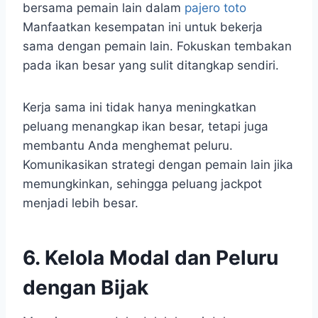
bersama pemain lain dalam
pajero toto
Manfaatkan kesempatan ini untuk bekerja
sama dengan pemain lain. Fokuskan tembakan
pada ikan besar yang sulit ditangkap sendiri.
Kerja sama ini tidak hanya meningkatkan
peluang menangkap ikan besar, tetapi juga
membantu Anda menghemat peluru.
Komunikasikan strategi dengan pemain lain jika
memungkinkan, sehingga peluang jackpot
menjadi lebih besar.
6. Kelola Modal dan Peluru
dengan Bijak