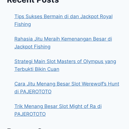
Tips Sukses Bermain di dan Jackpot Royal
Fishing
Rahasia Jitu Meraih Kemenangan Besar di
Jackpot Fishing
Strategi Main Slot Masters of Olympus yang
Terbukti Bikin Cuan
Cara Jitu Menang Besar Slot Werewolf’s Hunt
di PAJEROTOTO
Trik Menang Besar Slot Might of Ra di
PAJEROTOTO