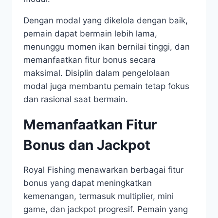
Dengan modal yang dikelola dengan baik,
pemain dapat bermain lebih lama,
menunggu momen ikan bernilai tinggi, dan
memanfaatkan fitur bonus secara
maksimal. Disiplin dalam pengelolaan
modal juga membantu pemain tetap fokus
dan rasional saat bermain.
Memanfaatkan Fitur
Bonus dan Jackpot
Royal Fishing menawarkan berbagai fitur
bonus yang dapat meningkatkan
kemenangan, termasuk multiplier, mini
game, dan jackpot progresif. Pemain yang