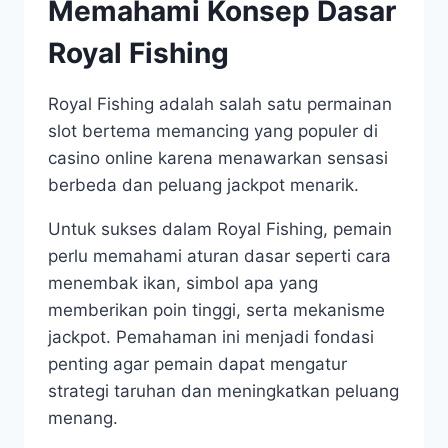
Memahami Konsep Dasar
Royal Fishing
Royal Fishing adalah salah satu permainan
slot bertema memancing yang populer di
casino online karena menawarkan sensasi
berbeda dan peluang jackpot menarik.
Untuk sukses dalam Royal Fishing, pemain
perlu memahami aturan dasar seperti cara
menembak ikan, simbol apa yang
memberikan poin tinggi, serta mekanisme
jackpot. Pemahaman ini menjadi fondasi
penting agar pemain dapat mengatur
strategi taruhan dan meningkatkan peluang
menang.