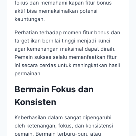
fokus dan memahami kapan fitur bonus
aktif bisa memaksimalkan potensi
keuntungan.
Perhatian terhadap momen fitur bonus dan
target ikan bernilai tinggi menjadi kunci
agar kemenangan maksimal dapat diraih.
Pemain sukses selalu memanfaatkan fitur
ini secara cerdas untuk meningkatkan hasil
permainan.
Bermain Fokus dan
Konsisten
Keberhasilan dalam sangat dipengaruhi
oleh ketenangan, fokus, dan konsistensi
pemain. Bermain terburu-buru atau