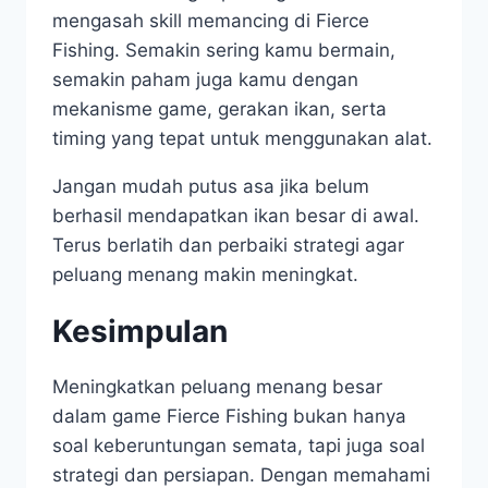
mengasah skill memancing di Fierce
Fishing. Semakin sering kamu bermain,
semakin paham juga kamu dengan
mekanisme game, gerakan ikan, serta
timing yang tepat untuk menggunakan alat.
Jangan mudah putus asa jika belum
berhasil mendapatkan ikan besar di awal.
Terus berlatih dan perbaiki strategi agar
peluang menang makin meningkat.
Kesimpulan
Meningkatkan peluang menang besar
dalam game Fierce Fishing bukan hanya
soal keberuntungan semata, tapi juga soal
strategi dan persiapan. Dengan memahami