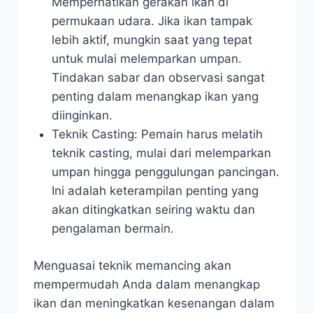
Memperhatikan gerakan ikan di
permukaan udara. Jika ikan tampak
lebih aktif, mungkin saat yang tepat
untuk mulai melemparkan umpan.
Tindakan sabar dan observasi sangat
penting dalam menangkap ikan yang
diinginkan.
Teknik Casting: Pemain harus melatih
teknik casting, mulai dari melemparkan
umpan hingga penggulungan pancingan.
Ini adalah keterampilan penting yang
akan ditingkatkan seiring waktu dan
pengalaman bermain.
Menguasai teknik memancing akan
mempermudah Anda dalam menangkap
ikan dan meningkatkan kesenangan dalam