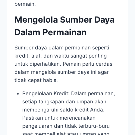
bermain.
Mengelola Sumber Daya
Dalam Permainan
Sumber daya dalam permainan seperti
kredit, alat, dan waktu sangat penting
untuk diperhatikan. Pemain perlu cerdas
dalam mengelola sumber daya ini agar
tidak cepat habis.
Pengelolaan Kredit: Dalam permainan,
setiap tangkapan dan umpan akan
mempengaruhi saldo kredit Anda.
Pastikan untuk merencanakan
pengeluaran dan tidak terburu-buru
saat membeli alat atau umpan yang