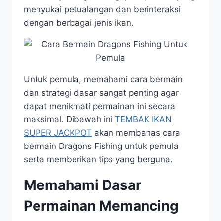
menyukai petualangan dan berinteraksi
dengan berbagai jenis ikan.
Untuk pemula, memahami cara bermain
dan strategi dasar sangat penting agar
dapat menikmati permainan ini secara
maksimal. Dibawah ini
TEMBAK IKAN
SUPER JACKPOT
akan membahas cara
bermain Dragons Fishing untuk pemula
serta memberikan tips yang berguna.
Memahami Dasar
Permainan Memancing