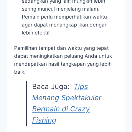
sedangkan yang lain mungkin lebih
sering muncul menjelang malam.
Pemain perlu memperhatikan waktu
agar dapat menangkap ikan dengan
lebih efektif.
Pemilihan tempat dan waktu yang tepat
dapat meningkatkan peluang Anda untuk
mendapatkan hasil tangkapan yang lebih
baik.
Baca Juga:
Tips
Menang Spektakuler
Bermain di Crazy
Fishing