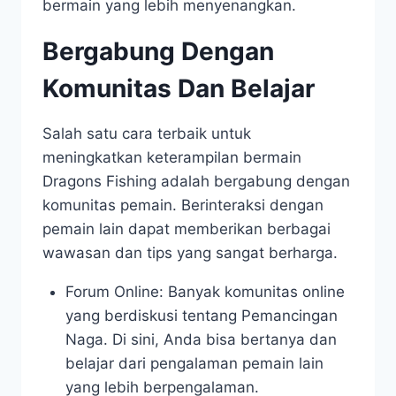
bermain yang lebih menyenangkan.
Bergabung Dengan
Komunitas Dan Belajar
Salah satu cara terbaik untuk
meningkatkan keterampilan bermain
Dragons Fishing adalah bergabung dengan
komunitas pemain. Berinteraksi dengan
pemain lain dapat memberikan berbagai
wawasan dan tips yang sangat berharga.
Forum Online: Banyak komunitas online
yang berdiskusi tentang Pemancingan
Naga. Di sini, Anda bisa bertanya dan
belajar dari pengalaman pemain lain
yang lebih berpengalaman.