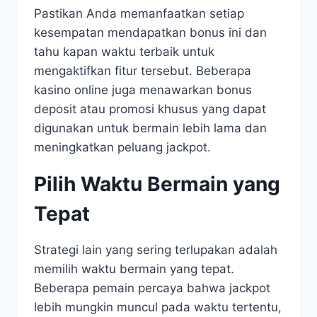
Pastikan Anda memanfaatkan setiap
kesempatan mendapatkan bonus ini dan
tahu kapan waktu terbaik untuk
mengaktifkan fitur tersebut. Beberapa
kasino online juga menawarkan bonus
deposit atau promosi khusus yang dapat
digunakan untuk bermain lebih lama dan
meningkatkan peluang jackpot.
Pilih Waktu Bermain yang
Tepat
Strategi lain yang sering terlupakan adalah
memilih waktu bermain yang tepat.
Beberapa pemain percaya bahwa jackpot
lebih mungkin muncul pada waktu tertentu,