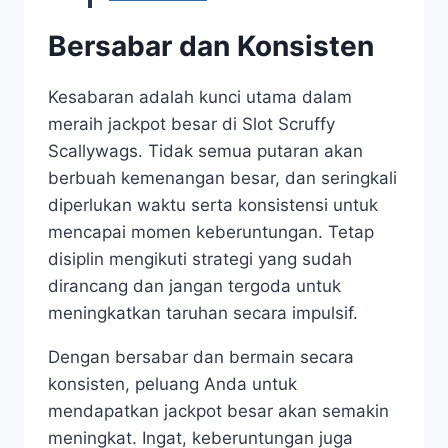
Bersabar dan Konsisten
Kesabaran adalah kunci utama dalam
meraih jackpot besar di Slot Scruffy
Scallywags. Tidak semua putaran akan
berbuah kemenangan besar, dan seringkali
diperlukan waktu serta konsistensi untuk
mencapai momen keberuntungan. Tetap
disiplin mengikuti strategi yang sudah
dirancang dan jangan tergoda untuk
meningkatkan taruhan secara impulsif.
Dengan bersabar dan bermain secara
konsisten, peluang Anda untuk
mendapatkan jackpot besar akan semakin
meningkat. Ingat, keberuntungan juga