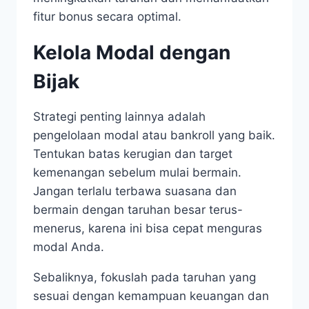
fitur bonus secara optimal.
Kelola Modal dengan
Bijak
Strategi penting lainnya adalah
pengelolaan modal atau bankroll yang baik.
Tentukan batas kerugian dan target
kemenangan sebelum mulai bermain.
Jangan terlalu terbawa suasana dan
bermain dengan taruhan besar terus-
menerus, karena ini bisa cepat menguras
modal Anda.
Sebaliknya, fokuslah pada taruhan yang
sesuai dengan kemampuan keuangan dan