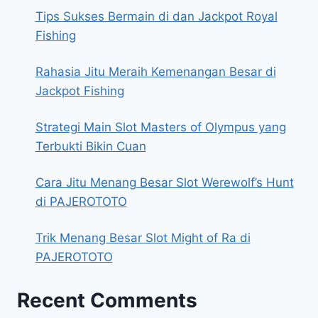
Tips Sukses Bermain di dan Jackpot Royal
Fishing
Rahasia Jitu Meraih Kemenangan Besar di
Jackpot Fishing
Strategi Main Slot Masters of Olympus yang
Terbukti Bikin Cuan
Cara Jitu Menang Besar Slot Werewolf’s Hunt
di PAJEROTOTO
Trik Menang Besar Slot Might of Ra di
PAJEROTOTO
Recent Comments