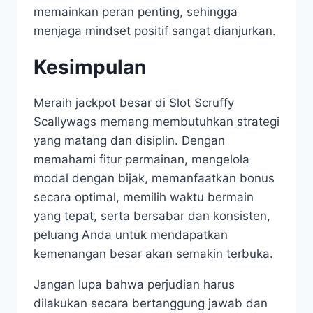
memainkan peran penting, sehingga
menjaga mindset positif sangat dianjurkan.
Kesimpulan
Meraih jackpot besar di Slot Scruffy
Scallywags memang membutuhkan strategi
yang matang dan disiplin. Dengan
memahami fitur permainan, mengelola
modal dengan bijak, memanfaatkan bonus
secara optimal, memilih waktu bermain
yang tepat, serta bersabar dan konsisten,
peluang Anda untuk mendapatkan
kemenangan besar akan semakin terbuka.
Jangan lupa bahwa perjudian harus
dilakukan secara bertanggung jawab dan