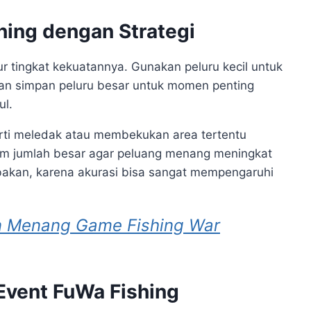
hing dengan Strategi
ur tingkat kekuatannya. Gunakan peluru kecil untuk
an simpan peluru besar untuk momen penting
ul.
erti meledak atau membekukan area tertentu
alam jumlah besar agar peluang menang meningkat
mbakan, karena akurasi bisa sangat mempengaruhi
n Menang Game Fishing War
Event FuWa Fishing