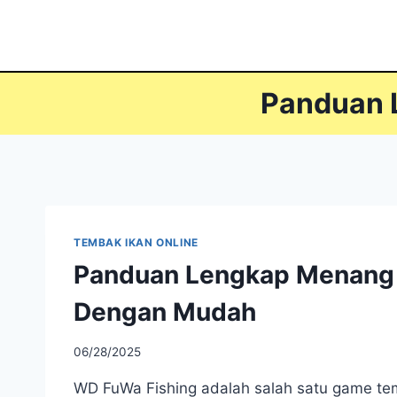
Skip
to
content
Panduan 
TEMBAK IKAN ONLINE
Panduan Lengkap Menang
Dengan Mudah
06/28/2025
WD FuWa Fishing adalah salah satu game tem