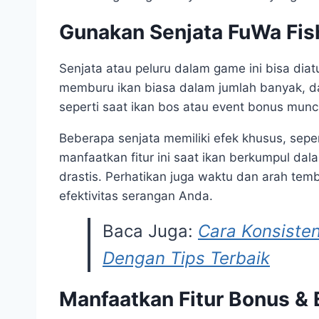
Gunakan Senjata FuWa Fis
Senjata atau peluru dalam game ini bisa diat
memburu ikan biasa dalam jumlah banyak, d
seperti saat ikan bos atau event bonus munc
Beberapa senjata memiliki efek khusus, sep
manfaatkan fitur ini saat ikan berkumpul d
drastis. Perhatikan juga waktu dan arah te
efektivitas serangan Anda.
Baca Juga:
Cara Konsiste
Dengan Tips Terbaik
Manfaatkan Fitur Bonus & 