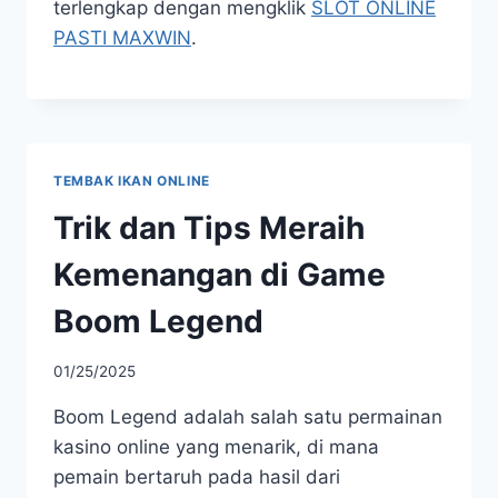
terlengkap dengan mengklik
SLOT ONLINE
PASTI MAXWIN
.
TEMBAK IKAN ONLINE
Trik dan Tips Meraih
Kemenangan di Game
Boom Legend
01/25/2025
Boom Legend adalah salah satu permainan
kasino online yang menarik, di mana
pemain bertaruh pada hasil dari