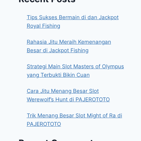
Tips Sukses Bermain di dan Jackpot
Royal Fishing
Rahasia Jitu Meraih Kemenangan
Besar di Jackpot Fishing
Strategi Main Slot Masters of Olympus
yang Terbukti Bikin Cuan
Cara Jitu Menang Besar Slot
Werewolf’s Hunt di PAJEROTOTO
Trik Menang Besar Slot Might of Ra di
PAJEROTOTO