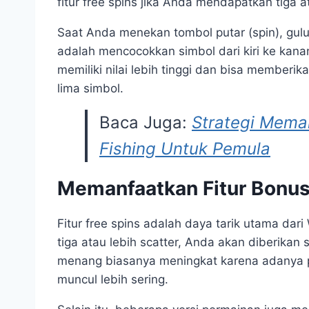
fitur free spins jika Anda mendapatkan tiga a
Saat Anda menekan tombol putar (spin), gul
adalah mencocokkan simbol dari kiri ke kana
memiliki nilai lebih tinggi dan bisa member
lima simbol.
Baca Juga:
Strategi Meman
Fishing Untuk Pemula
Memanfaatkan Fitur Bonus
Fitur free spins adalah daya tarik utama da
tiga atau lebih scatter, Anda akan diberikan
menang biasanya meningkat karena adanya 
muncul lebih sering.