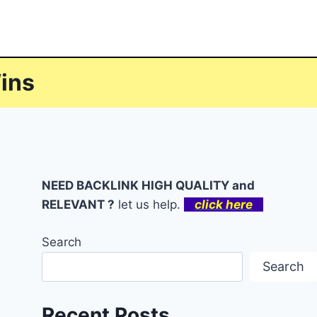
ins
NEED BACKLINK HIGH QUALITY and
RELEVANT ?
let us help.
click here
Search
Search
Recent Posts