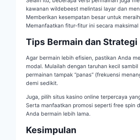
Selain itu, beberapa versi permainan juga 
kawanan wildebeest melintasi layar dan me
Memberikan kesempatan besar untuk merai
Memanfaatkan fitur-fitur ini secara maksimal 
Tips Bermain dan Strateg
Agar bermain lebih efisien, pastikan Anda 
modal. Mulailah dengan taruhan kecil sambil
permainan tampak “panas” (frekuensi menang
demi sedikit.
Juga, pilih situs kasino online terpercaya ya
Serta manfaatkan promosi seperti free spin
Anda bermain lebih lama.
Kesimpulan