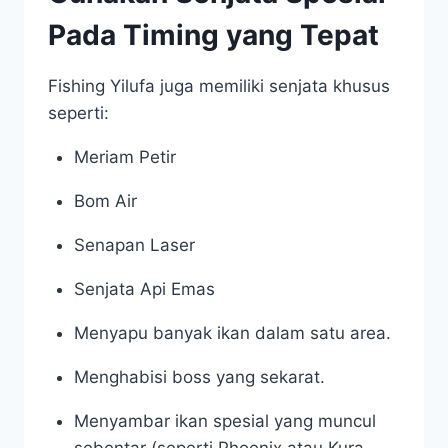
Pada Timing yang Tepat
Fishing Yilufa juga memiliki senjata khusus
seperti:
Meriam Petir
Bom Air
Senapan Laser
Senjata Api Emas
Menyapu banyak ikan dalam satu area.
Menghabisi boss yang sekarat.
Menyambar ikan spesial yang muncul
sebentar (seperti Phoenix atau Kura-