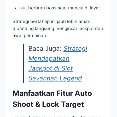
Ikut berburu boss saat muncul di layar.
Strategi bertahap ini jauh lebih aman
dibanding langsung mengincar jackpot dari
awal permainan.
Baca Juga:
Strategi
Mendapatkan
Jackpot di Slot
Savannah Legend
Manfaatkan Fitur Auto
Shoot & Lock Target