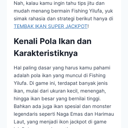
Nah, kalau kamu ingin tahu tips jitu dan
mudah menang bermain Fishing Yilufa, yuk
simak rahasia dan strategi berikut hanya di
TEMBAK IKAN SUPER JACKPOT
!
Kenali Pola Ikan dan
Karakteristiknya
Hal paling dasar yang harus kamu pahami
adalah pola ikan yang muncul di Fishing
Yilufa. Di game ini, terdapat banyak jenis
ikan, mulai dari ukuran kecil, menengah,
hingga ikan besar yang bernilai tinggi.
Bahkan ada juga ikan spesial dan monster
legendaris seperti Naga Emas dan Harimau
Laut, yang menjadi ikon jackpot di game