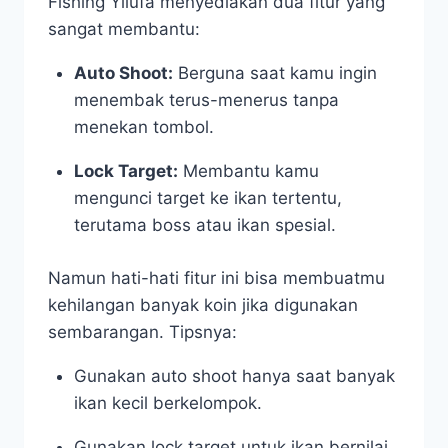
Fishing Yilufa menyediakan dua fitur yang
sangat membantu:
Auto Shoot:
Berguna saat kamu ingin
menembak terus-menerus tanpa
menekan tombol.
Lock Target:
Membantu kamu
mengunci target ke ikan tertentu,
terutama boss atau ikan spesial.
Namun hati-hati fitur ini bisa membuatmu
kehilangan banyak koin jika digunakan
sembarangan. Tipsnya:
Gunakan auto shoot hanya saat banyak
ikan kecil berkelompok.
Gunakan lock target untuk ikan bernilai