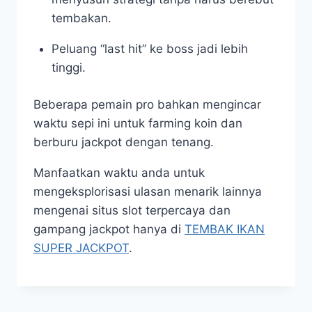
tembakan.
Peluang “last hit” ke boss jadi lebih
tinggi.
Beberapa pemain pro bahkan mengincar
waktu sepi ini untuk farming koin dan
berburu jackpot dengan tenang.
Manfaatkan waktu anda untuk
mengeksplorisasi ulasan menarik lainnya
mengenai situs slot terpercaya dan
gampang jackpot hanya di
TEMBAK IKAN
SUPER JACKPOT
.