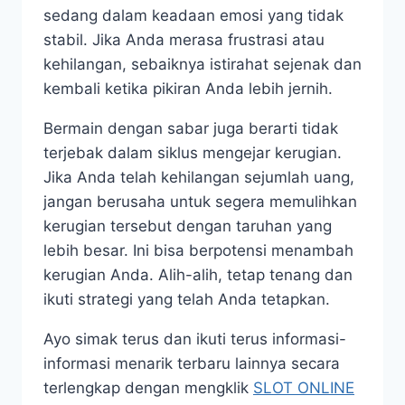
sedang dalam keadaan emosi yang tidak
stabil. Jika Anda merasa frustrasi atau
kehilangan, sebaiknya istirahat sejenak dan
kembali ketika pikiran Anda lebih jernih.
Bermain dengan sabar juga berarti tidak
terjebak dalam siklus mengejar kerugian.
Jika Anda telah kehilangan sejumlah uang,
jangan berusaha untuk segera memulihkan
kerugian tersebut dengan taruhan yang
lebih besar. Ini bisa berpotensi menambah
kerugian Anda. Alih-alih, tetap tenang dan
ikuti strategi yang telah Anda tetapkan.
Ayo simak terus dan ikuti terus informasi-
informasi menarik terbaru lainnya secara
terlengkap dengan mengklik
SLOT ONLINE