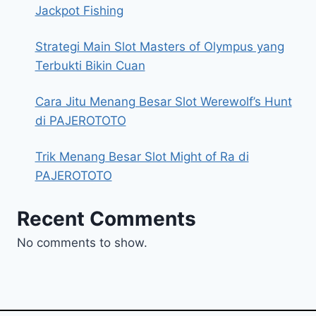
Jackpot Fishing
Strategi Main Slot Masters of Olympus yang
Terbukti Bikin Cuan
Cara Jitu Menang Besar Slot Werewolf’s Hunt
di PAJEROTOTO
Trik Menang Besar Slot Might of Ra di
PAJEROTOTO
Recent Comments
No comments to show.