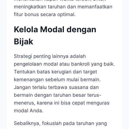
meningkatkan taruhan dan memanfaatkan
fitur bonus secara optimal.
Kelola Modal dengan
Bijak
Strategi penting lainnya adalah
pengelolaan modal atau bankroll yang baik.
Tentukan batas kerugian dan target
kemenangan sebelum mulai bermain.
Jangan terlalu terbawa suasana dan
bermain dengan taruhan besar terus-
menerus, karena ini bisa cepat menguras
modal Anda.
Sebaliknya, fokuslah pada taruhan yang