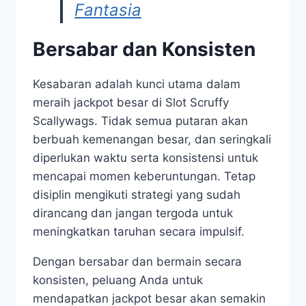
Fantasia
Bersabar dan Konsisten
Kesabaran adalah kunci utama dalam
meraih jackpot besar di Slot Scruffy
Scallywags. Tidak semua putaran akan
berbuah kemenangan besar, dan seringkali
diperlukan waktu serta konsistensi untuk
mencapai momen keberuntungan. Tetap
disiplin mengikuti strategi yang sudah
dirancang dan jangan tergoda untuk
meningkatkan taruhan secara impulsif.
Dengan bersabar dan bermain secara
konsisten, peluang Anda untuk
mendapatkan jackpot besar akan semakin