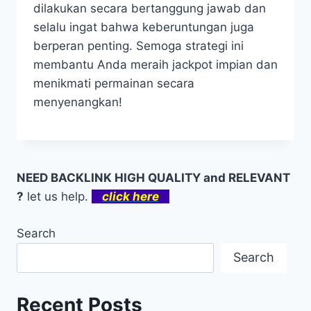
dilakukan secara bertanggung jawab dan
selalu ingat bahwa keberuntungan juga
berperan penting. Semoga strategi ini
membantu Anda meraih jackpot impian dan
menikmati permainan secara
menyenangkan!
NEED BACKLINK HIGH QUALITY and RELEVANT
?
let us help.
click here
Search
Search
Recent Posts