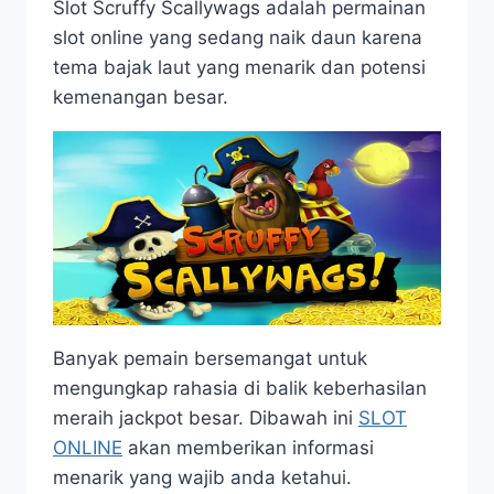
Slot Scruffy Scallywags adalah permainan
slot online yang sedang naik daun karena
tema bajak laut yang menarik dan potensi
kemenangan besar.
Banyak pemain bersemangat untuk
mengungkap rahasia di balik keberhasilan
meraih jackpot besar. Dibawah ini
SLOT
ONLINE
akan memberikan informasi
menarik yang wajib anda ketahui.