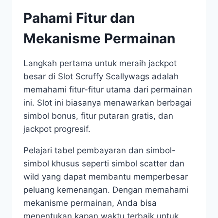
Pahami Fitur dan
Mekanisme Permainan
Langkah pertama untuk meraih jackpot
besar di Slot Scruffy Scallywags adalah
memahami fitur-fitur utama dari permainan
ini. Slot ini biasanya menawarkan berbagai
simbol bonus, fitur putaran gratis, dan
jackpot progresif.
Pelajari tabel pembayaran dan simbol-
simbol khusus seperti simbol scatter dan
wild yang dapat membantu memperbesar
peluang kemenangan. Dengan memahami
mekanisme permainan, Anda bisa
menentukan kapan waktu terbaik untuk