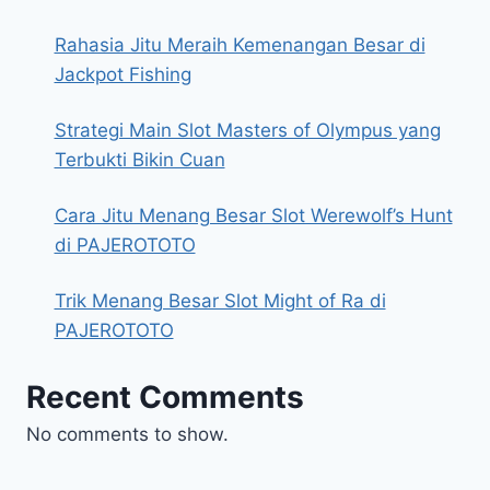
Rahasia Jitu Meraih Kemenangan Besar di
Jackpot Fishing
Strategi Main Slot Masters of Olympus yang
Terbukti Bikin Cuan
Cara Jitu Menang Besar Slot Werewolf’s Hunt
di PAJEROTOTO
Trik Menang Besar Slot Might of Ra di
PAJEROTOTO
Recent Comments
No comments to show.