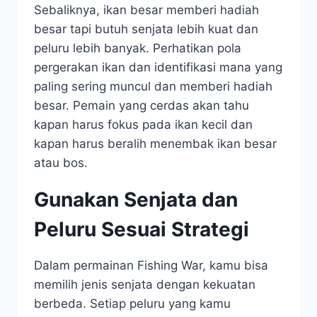
Sebaliknya, ikan besar memberi hadiah
besar tapi butuh senjata lebih kuat dan
peluru lebih banyak. Perhatikan pola
pergerakan ikan dan identifikasi mana yang
paling sering muncul dan memberi hadiah
besar. Pemain yang cerdas akan tahu
kapan harus fokus pada ikan kecil dan
kapan harus beralih menembak ikan besar
atau bos.
Gunakan Senjata dan
Peluru Sesuai Strategi
Dalam permainan Fishing War, kamu bisa
memilih jenis senjata dengan kekuatan
berbeda. Setiap peluru yang kamu