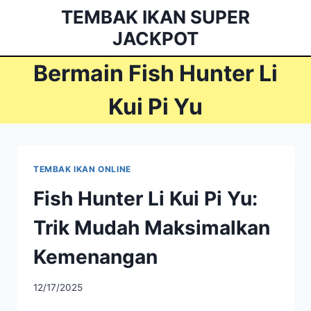
Skip
TEMBAK IKAN SUPER
to
JACKPOT
content
Bermain Fish Hunter Li
Kui Pi Yu
TEMBAK IKAN ONLINE
Fish Hunter Li Kui Pi Yu:
Trik Mudah Maksimalkan
Kemenangan
12/17/2025