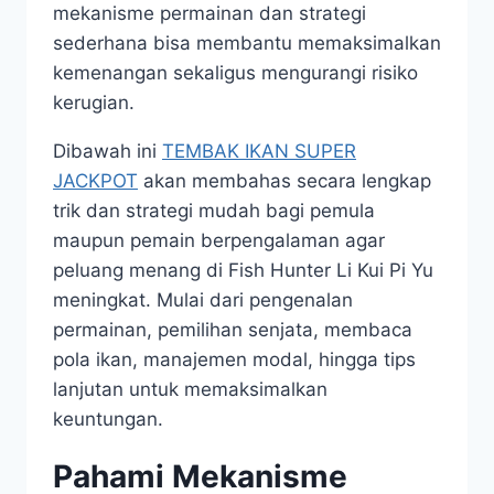
mekanisme permainan dan strategi
sederhana bisa membantu memaksimalkan
kemenangan sekaligus mengurangi risiko
kerugian.
Dibawah ini
TEMBAK IKAN SUPER
JACKPOT
akan membahas secara lengkap
trik dan strategi mudah bagi pemula
maupun pemain berpengalaman agar
peluang menang di Fish Hunter Li Kui Pi Yu
meningkat. Mulai dari pengenalan
permainan, pemilihan senjata, membaca
pola ikan, manajemen modal, hingga tips
lanjutan untuk memaksimalkan
keuntungan.
Pahami Mekanisme