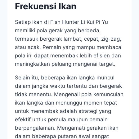
Frekuensi Ikan
Setiap ikan di Fish Hunter Li Kui Pi Yu
memiliki pola gerak yang berbeda,
termasuk bergerak lambat, cepat, zig-zag,
atau acak. Pemain yang mampu membaca
pola ini dapat menembak lebih efisien dan
meningkatkan peluang mengenai target.
Selain itu, beberapa ikan langka muncul
dalam jangka waktu tertentu dan bergerak
tidak menentu. Mengenali pola kemunculan
ikan langka dan menunggu momen tepat
untuk menembak adalah strategi yang
efektif untuk pemula maupun pemain
berpengalaman. Mengamati gerakan ikan
dalam beberapa putaran awal sangat