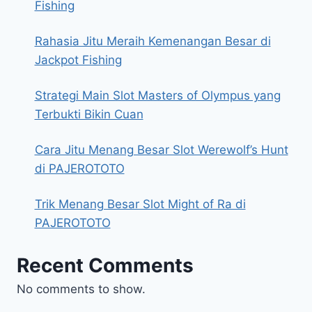
Fishing
Rahasia Jitu Meraih Kemenangan Besar di
Jackpot Fishing
Strategi Main Slot Masters of Olympus yang
Terbukti Bikin Cuan
Cara Jitu Menang Besar Slot Werewolf’s Hunt
di PAJEROTOTO
Trik Menang Besar Slot Might of Ra di
PAJEROTOTO
Recent Comments
No comments to show.