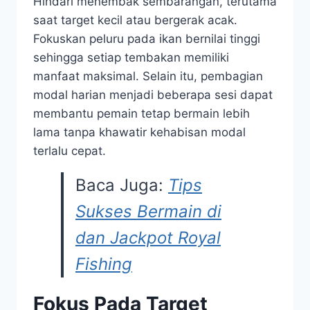
Hindari menembak sembarangan, terutama
saat target kecil atau bergerak acak.
Fokuskan peluru pada ikan bernilai tinggi
sehingga setiap tembakan memiliki
manfaat maksimal. Selain itu, pembagian
modal harian menjadi beberapa sesi dapat
membantu pemain tetap bermain lebih
lama tanpa khawatir kehabisan modal
terlalu cepat.
Baca Juga:
Tips
Sukses Bermain di
dan Jackpot Royal
Fishing
Fokus Pada Target