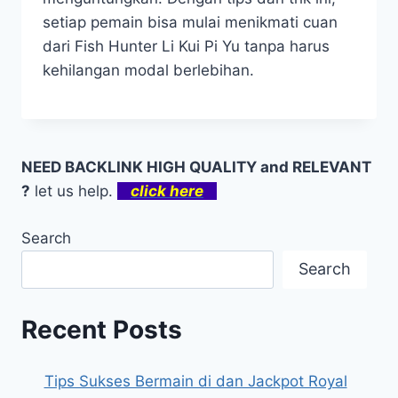
setiap pemain bisa mulai menikmati cuan
dari Fish Hunter Li Kui Pi Yu tanpa harus
kehilangan modal berlebihan.
NEED BACKLINK HIGH QUALITY and RELEVANT
?
let us help.
click here
Search
Search
Recent Posts
Tips Sukses Bermain di dan Jackpot Royal