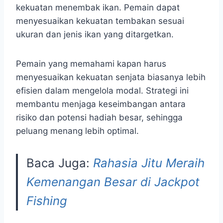
kekuatan menembak ikan. Pemain dapat
menyesuaikan kekuatan tembakan sesuai
ukuran dan jenis ikan yang ditargetkan.
Pemain yang memahami kapan harus
menyesuaikan kekuatan senjata biasanya lebih
efisien dalam mengelola modal. Strategi ini
membantu menjaga keseimbangan antara
risiko dan potensi hadiah besar, sehingga
peluang menang lebih optimal.
Baca Juga:
Rahasia Jitu Meraih
Kemenangan Besar di Jackpot
Fishing